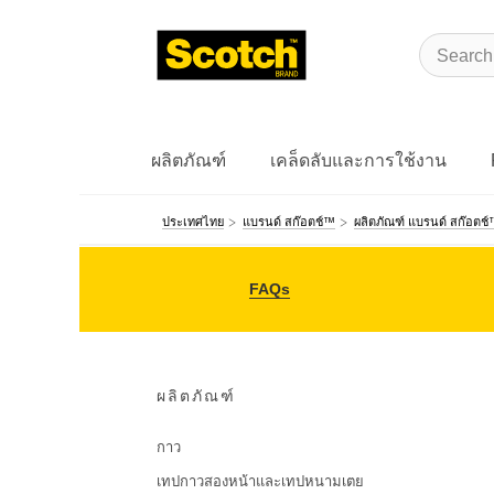
ผลิตภัณฑ์
เคล็ดลับและการใช้งาน
ประเทศไทย
แบรนด์ สก๊อตช์™
ผลิตภัณฑ์ แบรนด์ สก๊อตช์
FAQs
ผลิตภัณฑ์
กาว
เทปกาวสองหน้าและเทปหนามเตย