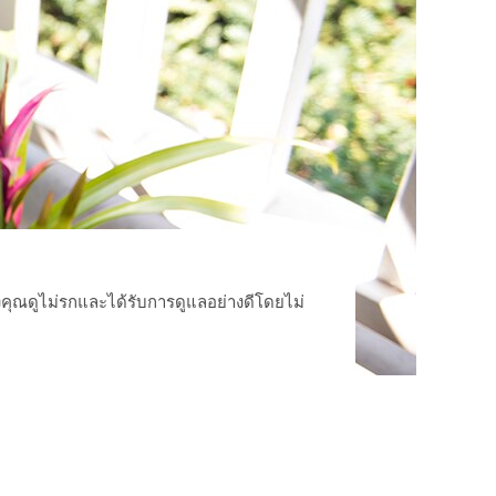
งคุณดูไม่รกและได้รับการดูแลอย่างดีโดยไม่